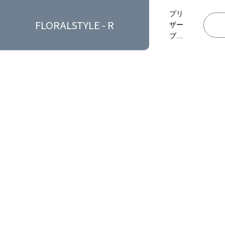
プリ
FLORALSTYLE - R
ザー
ブド
フラ
ワー
のあ
る暮
らし
始め
ませ
ん
か？